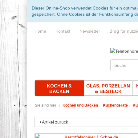
Dieser Online-Shop verwendet Cookies für ein optimal
gespeichert. Ohne Cookies ist der Funktionsumfang d
Home
Kontakt
Newsletter
Blog
für nützl
KOCHEN &
GLAS, PORZELLAN
BACKEN
& BESTECK
Sie sind hier:
Kochen und Backen
Küchengeräte
Kü
Artikel zurück