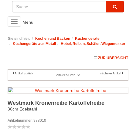
Toggle
Menü
navigation
Sie sind hier:
Kochen und Backen
Küchengeräte
Küchengeräte aus Metall
Hobel, Reiben, Schäler, Wiegemesser
ZUR ÜBERSICHT
Artikel zurück
nächster Artikel
Artikel 63 von 72
Westmark Kronenreibe Kartoffelreibe
30cm Edelstahl
Artikelnummer: 988010