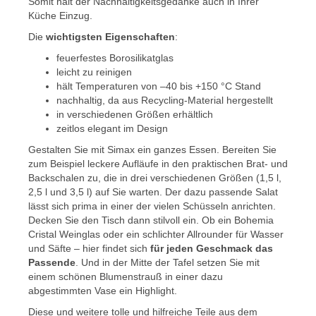
Somit hält der Nachhaltigkeitsgedanke auch in Ihrer
Küche Einzug.
Die
wichtigsten Eigenschaften
:
feuerfestes Borosilikatglas
leicht zu reinigen
hält Temperaturen von –40 bis +150 °C Stand
nachhaltig, da aus Recycling-Material hergestellt
in verschiedenen Größen erhältlich
zeitlos elegant im Design
Gestalten Sie mit Simax ein ganzes Essen. Bereiten Sie
zum Beispiel leckere Aufläufe in den praktischen Brat- und
Backschalen zu, die in drei verschiedenen Größen (1,5 l,
2,5 l und 3,5 l) auf Sie warten. Der dazu passende Salat
lässt sich prima in einer der vielen Schüsseln anrichten.
Decken Sie den Tisch dann stilvoll ein. Ob ein Bohemia
Cristal Weinglas oder ein schlichter Allrounder für Wasser
und Säfte – hier findet sich
für jeden Geschmack das
Passende
. Und in der Mitte der Tafel setzen Sie mit
einem schönen Blumenstrauß in einer dazu
abgestimmten Vase ein Highlight.
Diese und weitere tolle und hilfreiche Teile aus dem